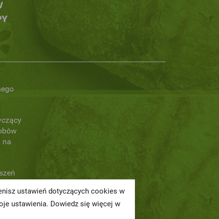
W
PY
nego
yczący
obów
 na
oszeń
ienisz ustawień dotyczących cookies w
a
je ustawienia. Dowiedz się więcej w