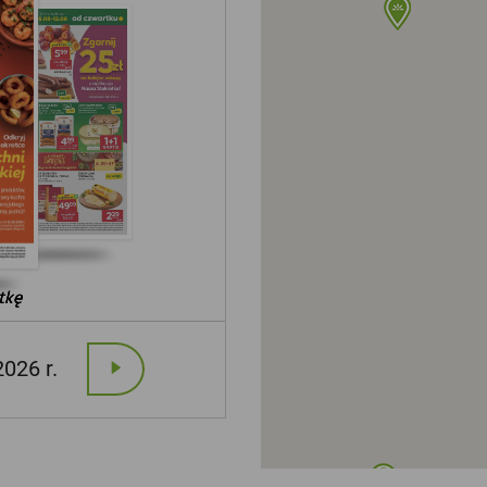
tkę
tkę
tkę
2026 r.