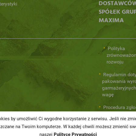
DOSTAWCÓ
terystyki
SPÓŁEK GRU
MAXIMA
Polityka
zrównoważo
rozwoju
Regulamin dot
pakowania wyr
garmażeryjnych
wagę
Procedura zgł
wewnętrznych
kies by umożliwić Ci wygodne korzystanie z serwisu. Jeśli nie zm
naruszeń praw
szczane na Twoim komputerze. W każdej chwili możesz zmienić swo
naszej
Polityce Prywatności