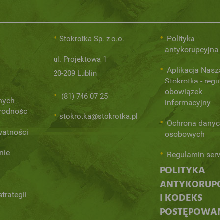
Polityka
Stokrotka Sp. z o.o.
antykorupcyjna
y
ul. Projektowa 1
Aplikacja Nasz
20-209 Lublin
Stokrotka - regu
obowiązek
(81) 746 07 25
nych
informacyjny
orodności
stokrotka@stokrotka.pl
Ochrona danyc
watności
osobowych
nie
Regulamin ser
POLITYKA
ANTYKORUP
trategii
I KODEKS
POSTĘPOWA