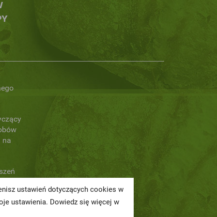
W
PY
nego
yczący
obów
 na
oszeń
ienisz ustawień dotyczących cookies w
a
je ustawienia. Dowiedz się więcej w