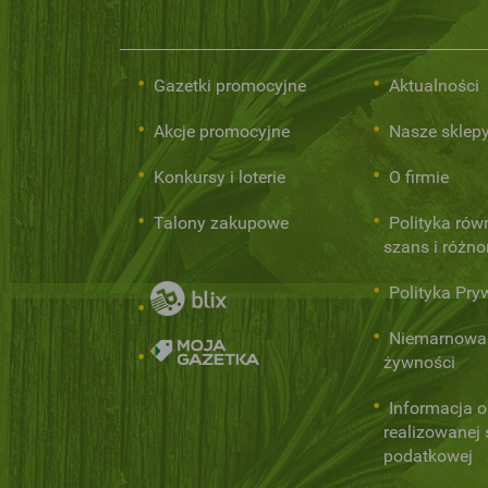
Gazetki promocyjne
Aktualności
Akcje promocyjne
Nasze sklep
Konkursy i loterie
O firmie
Talony zakupowe
Polityka rów
szans i różn
Polityka Pry
Niemarnowa
żywności
Informacja o
realizowanej s
podatkowej