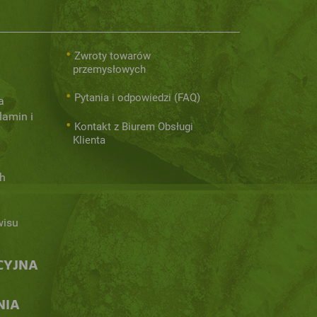
Zwroty towarów
przemysłowych
Pytania i odpowiedzi (FAQ)
a
lamin i
Kontakt z Biurem Obsługi
Klienta
h
wisu
CYJNA
NIA