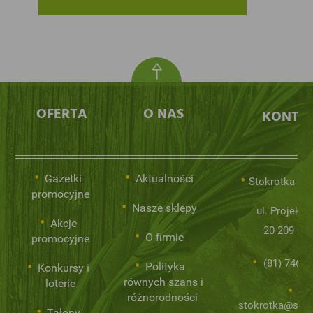
OFERTA
O NAS
KONTA
Gazetki
Aktualności
Stokrotka Sp.
promocyjne
Nasze sklepy
ul. Projekto
Akcje
20-209 Lub
O firmie
promocyjne
(81) 746 0
Polityka
Konkursy i
równych szans i
loterie
różnorodności
stokrotka@stok
Talony