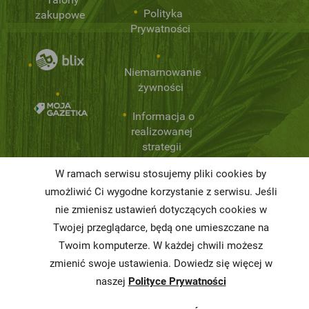
Polityka
zakupowe
Prywatności
Niemarnowanie
żywności
Informacja o
realizowanej
strategii
podatkowej
W ramach serwisu stosujemy pliki cookies by
Karty
umożliwić Ci wygodne korzystanie z serwisu. Jeśli
charakterystyki
nie zmienisz ustawień dotyczących cookies w
Twojej przeglądarce, będą one umieszczane na
Butelkomaty
Twoim komputerze. W każdej chwili możesz
zmienić swoje ustawienia. Dowiedz się więcej w
naszej
Polityce Prywatności