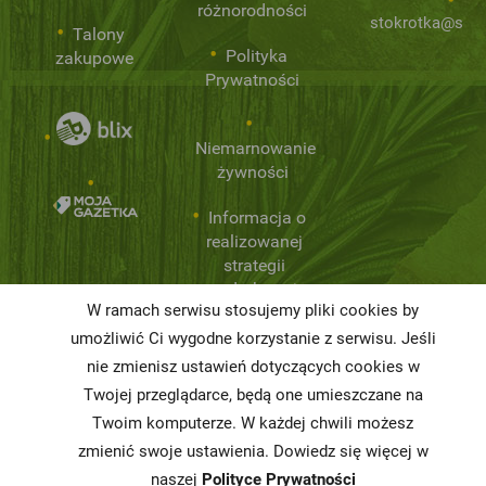
różnorodności
stokrotka@stok
Talony
Polityka
zakupowe
Prywatności
Niemarnowanie
żywności
Informacja o
realizowanej
strategii
podatkowej
W ramach serwisu stosujemy pliki cookies by
Karty
umożliwić Ci wygodne korzystanie z serwisu. Jeśli
charakterystyki
nie zmienisz ustawień dotyczących cookies w
Twojej przeglądarce, będą one umieszczane na
Butelkomaty
Twoim komputerze. W każdej chwili możesz
zmienić swoje ustawienia. Dowiedz się więcej w
naszej
Polityce Prywatności