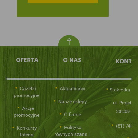
OFERTA
O NAS
KONTA
Gazetki
Aktualności
Stokrotka Sp.
promocyjne
Nasze sklepy
ul. Projekto
Akcje
20-209 Lub
O firmie
promocyjne
(81) 746 0
Polityka
Konkursy i
równych szans i
loterie