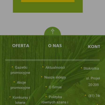
OFERTA
O NAS
KONTA
Gazetki
Aktualności
Stokrotka Sp.
promocyjne
Nasze sklepy
ul. Projekto
Akcje
20-209 Lub
O firmie
promocyjne
(81) 746 0
Polityka
Konkursy i
równych szans i
loterie