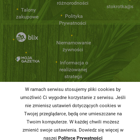
różnorodności
stokrotka@stok
Talony
Polityka
zakupowe
Prywatności
Niemarnowanie
żywności
Informacja o
realizowanej
strategii
podatkowej
W ramach serwisu stosujemy pliki cookies by
Karty
umożliwić Ci wygodne korzystanie z serwisu. Jeśli
charakterystyki
nie zmienisz ustawień dotyczących cookies w
Twojej przeglądarce, będą one umieszczane na
Butelkomaty
Twoim komputerze. W każdej chwili możesz
zmienić swoje ustawienia. Dowiedz się więcej w
naszej
Polityce Prywatności