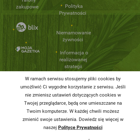
Polityka
zakupowe
Prywatności
Niemarnowanie
żywności
Informacja o
realizowanej
strategii
podatkowej
W ramach serwisu stosujemy pliki cookies by
Karty
umożliwić Ci wygodne korzystanie z serwisu. Jeśli
charakterystyki
nie zmienisz ustawień dotyczących cookies w
Twojej przeglądarce, będą one umieszczane na
Butelkomaty
Twoim komputerze. W każdej chwili możesz
zmienić swoje ustawienia. Dowiedz się więcej w
naszej
Polityce Prywatności