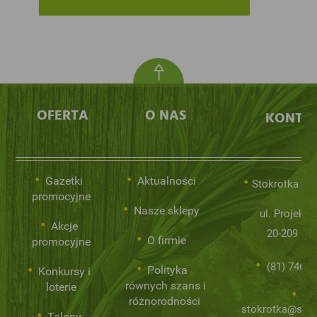
OFERTA
O NAS
KONTA
Gazetki
Aktualności
Stokrotka Sp.
promocyjne
Nasze sklepy
ul. Projekto
Akcje
20-209 Lub
O firmie
promocyjne
(81) 746 0
Polityka
Konkursy i
równych szans i
loterie
różnorodności
stokrotka@stok
Talony