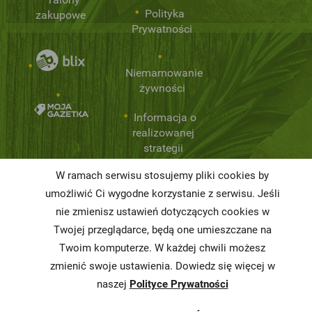
Polityka
zakupowe
Prywatności
Niemarnowanie
żywności
Informacja o
realizowanej
strategii
podatkowej
W ramach serwisu stosujemy pliki cookies by
Karty
umożliwić Ci wygodne korzystanie z serwisu. Jeśli
charakterystyki
nie zmienisz ustawień dotyczących cookies w
Twojej przeglądarce, będą one umieszczane na
Butelkomaty
Twoim komputerze. W każdej chwili możesz
zmienić swoje ustawienia. Dowiedz się więcej w
naszej
Polityce Prywatności