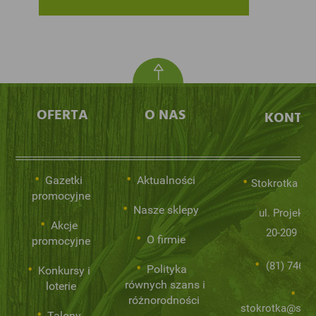
OFERTA
O NAS
KONTA
Gazetki
Aktualności
Stokrotka Sp.
promocyjne
Nasze sklepy
ul. Projekto
Akcje
20-209 Lub
O firmie
promocyjne
(81) 746 0
Polityka
Konkursy i
równych szans i
loterie
różnorodności
stokrotka@stok
Talony