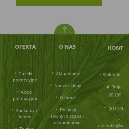
OFERTA
O NAS
KONTA
Gazetki
Aktualności
Stokrotka Sp.
promocyjne
Nasze sklepy
ul. Projekto
Akcje
20-209 Lub
O firmie
promocyjne
(81) 746 0
Polityka
Konkursy i
równych szans i
loterie
różnorodności
stokrotka@stok
Talony