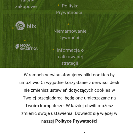
Polityka
zakupowe
Prywatności
Niemarnowanie
żywności
Informacja o
realizowanej
strategii
podatkowej
W ramach serwisu stosujemy pliki cookies by
Karty
umożliwić Ci wygodne korzystanie z serwisu. Jeśli
charakterystyki
nie zmienisz ustawień dotyczących cookies w
Twojej przeglądarce, będą one umieszczane na
Butelkomaty
Twoim komputerze. W każdej chwili możesz
zmienić swoje ustawienia. Dowiedz się więcej w
naszej
Polityce Prywatności