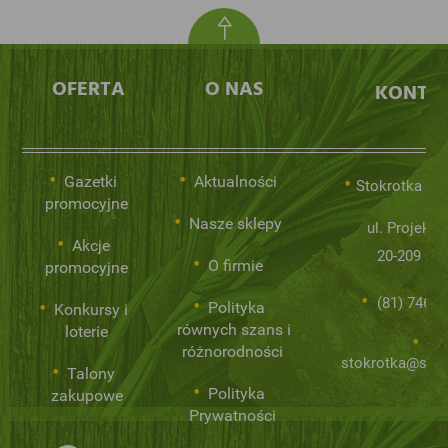
OFERTA
O NAS
KONTA
Gazetki
Aktualności
Stokrotka Sp.
promocyjne
Nasze sklepy
ul. Projekto
Akcje
20-209 Lub
O firmie
promocyjne
(81) 746 0
Polityka
Konkursy i
równych szans i
loterie
różnorodności
stokrotka@stok
Talony
Polityka
zakupowe
Prywatności