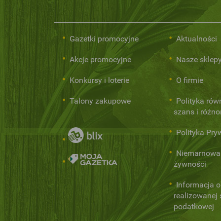
Gazetki promocyjne
Aktualności
Akcje promocyjne
Nasze sklep
Konkursy i loterie
O firmie
Talony zakupowe
Polityka rów
szans i różn
Polityka Pry
Niemarnowa
żywności
Informacja o
realizowanej s
podatkowej