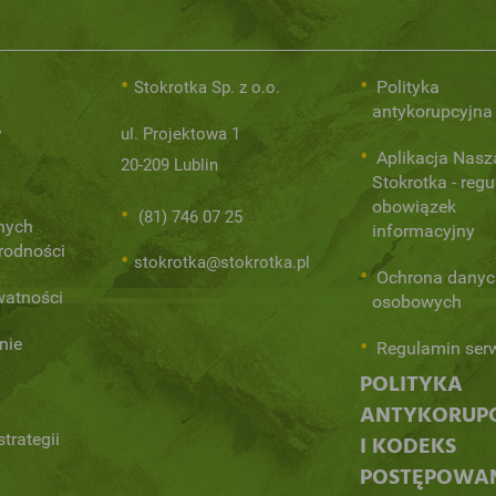
Polityka
Stokrotka Sp. z o.o.
antykorupcyjna
y
ul. Projektowa 1
Aplikacja Nasz
20-209 Lublin
Stokrotka - regu
obowiązek
(81) 746 07 25
nych
informacyjny
orodności
stokrotka@stokrotka.pl
Ochrona danyc
watności
osobowych
nie
Regulamin ser
POLITYKA
ANTYKORUP
trategii
I KODEKS
POSTĘPOWA