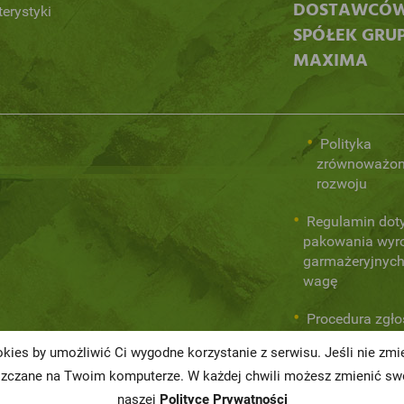
DOSTAWCÓ
terystyki
SPÓŁEK GRU
MAXIMA
Polityka
zrównoważo
rozwoju
Regulamin dot
pakowania wyr
garmażeryjnych
wagę
Procedura zgł
wewnętrznych
kies by umożliwić Ci wygodne korzystanie z serwisu. Jeśli nie zm
naruszeń praw
szczane na Twoim komputerze. W każdej chwili możesz zmienić swo
naszej
Polityce Prywatności