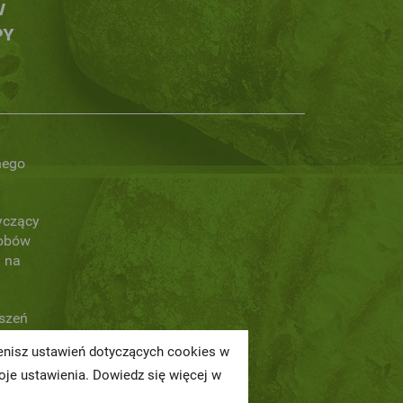
W
PY
nego
yczący
obów
 na
oszeń
ienisz ustawień dotyczących cookies w
a
je ustawienia. Dowiedz się więcej w