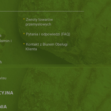
Zwroty towarów
przemysłowych
Pytania i odpowiedzi (FAQ)
a
lamin i
Kontakt z Biurem Obsługi
Klienta
h
wisu
CYJNA
NIA