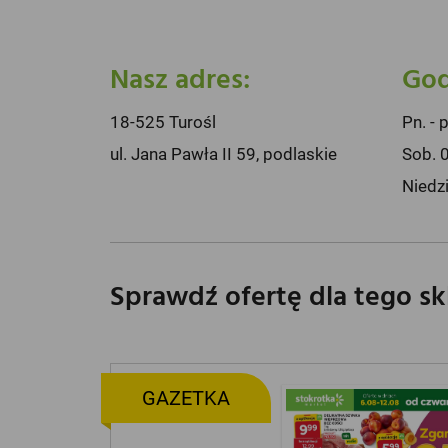
Nasz adres:
God
18-525 Turośl
Pn. - 
ul. Jana Pawła II 59, podlaskie
Sob. 
Niedz
Sprawdź ofertę dla tego s
GAZETKA