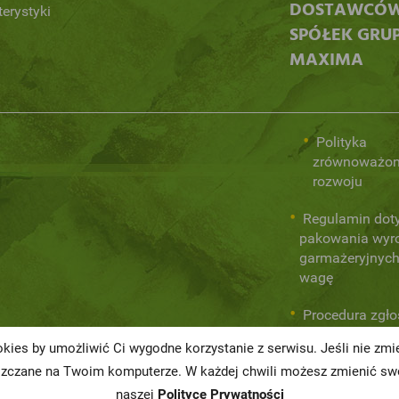
DOSTAWCÓ
terystyki
SPÓŁEK GRU
MAXIMA
Polityka
zrównoważo
rozwoju
Regulamin dot
pakowania wyr
garmażeryjnych
wagę
Procedura zgł
wewnętrznych
kies by umożliwić Ci wygodne korzystanie z serwisu. Jeśli nie zm
naruszeń praw
szczane na Twoim komputerze. W każdej chwili możesz zmienić swo
naszej
Polityce Prywatności