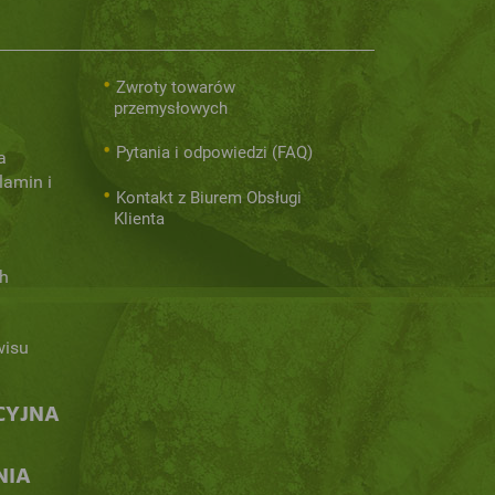
Zwroty towarów
przemysłowych
Pytania i odpowiedzi (FAQ)
a
lamin i
Kontakt z Biurem Obsługi
Klienta
h
wisu
CYJNA
NIA