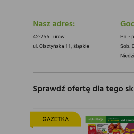
Nasz adres:
God
42-256 Turów
Pn. - 
ul. Olsztyńska 11, śląskie
Sob. 
Niedz
Sprawdź ofertę dla tego s
GAZETKA