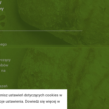
W
PY
nego
yczący
obów
 na
oszeń
ienisz ustawień dotyczących cookies w
a
je ustawienia. Dowiedz się więcej w