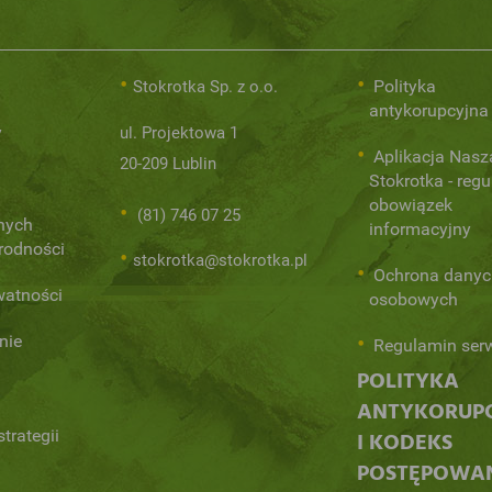
Polityka
Stokrotka Sp. z o.o.
antykorupcyjna
y
ul. Projektowa 1
Aplikacja Nasz
20-209 Lublin
Stokrotka - regu
obowiązek
(81) 746 07 25
nych
informacyjny
orodności
stokrotka@stokrotka.pl
Ochrona danyc
watności
osobowych
nie
Regulamin ser
POLITYKA
ANTYKORUP
trategii
I KODEKS
POSTĘPOWA