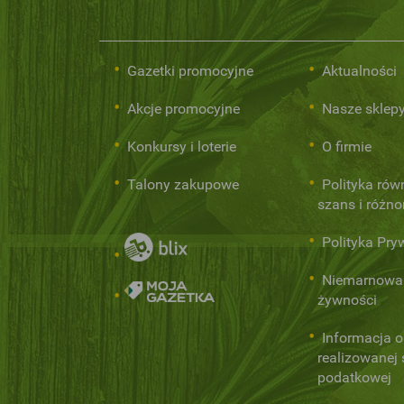
Gazetki promocyjne
Aktualności
Akcje promocyjne
Nasze sklep
Konkursy i loterie
O firmie
Talony zakupowe
Polityka rów
szans i różn
Polityka Pry
Niemarnowa
żywności
Informacja o
realizowanej s
podatkowej