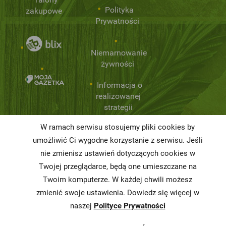
Polityka
zakupowe
Prywatności
Niemarnowanie
żywności
Informacja o
realizowanej
strategii
podatkowej
W ramach serwisu stosujemy pliki cookies by
Karty
umożliwić Ci wygodne korzystanie z serwisu. Jeśli
charakterystyki
nie zmienisz ustawień dotyczących cookies w
Twojej przeglądarce, będą one umieszczane na
Butelkomaty
Twoim komputerze. W każdej chwili możesz
zmienić swoje ustawienia. Dowiedz się więcej w
naszej
Polityce Prywatności