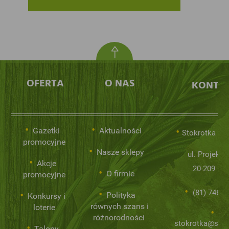
OFERTA
O NAS
KONTA
Gazetki
Aktualności
Stokrotka Sp.
promocyjne
Nasze sklepy
ul. Projekto
Akcje
20-209 Lub
O firmie
promocyjne
(81) 746 0
Polityka
Konkursy i
równych szans i
loterie
różnorodności
stokrotka@stok
Talony