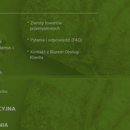
Zwroty towarów
przemysłowych
Pytania i odpowiedzi (FAQ)
a
lamin i
Kontakt z Biurem Obsługi
Klienta
h
wisu
CYJNA
NIA