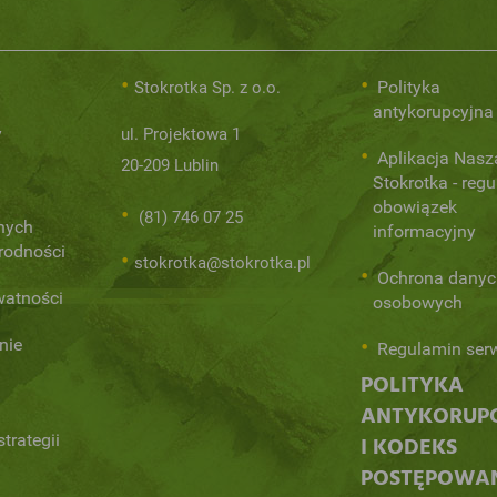
Polityka
Stokrotka Sp. z o.o.
antykorupcyjna
y
ul. Projektowa 1
Aplikacja Nasz
20-209 Lublin
Stokrotka - regu
obowiązek
(81) 746 07 25
nych
informacyjny
orodności
stokrotka@stokrotka.pl
Ochrona danyc
watności
osobowych
nie
Regulamin ser
POLITYKA
ANTYKORUP
trategii
I KODEKS
POSTĘPOWA