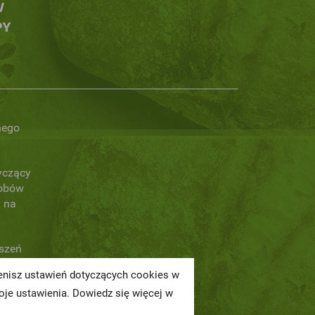
W
PY
nego
yczący
obów
 na
oszeń
ienisz ustawień dotyczących cookies w
a
je ustawienia. Dowiedz się więcej w