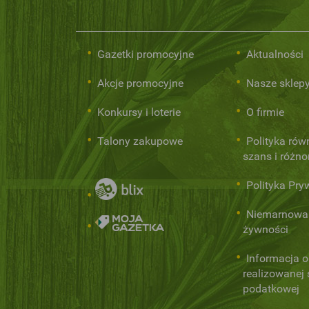
Gazetki promocyjne
Aktualności
Akcje promocyjne
Nasze sklep
Konkursy i loterie
O firmie
Talony zakupowe
Polityka rów
szans i różn
Polityka Pry
Niemarnowa
żywności
Informacja o
realizowanej s
podatkowej