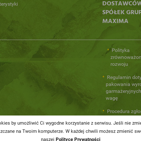
DOSTAWCÓ
terystyki
SPÓŁEK GRU
MAXIMA
Polityka
zrównoważo
rozwoju
Regulamin dot
pakowania wyr
garmażeryjnych
wagę
Procedura zgł
wewnętrznych
kies by umożliwić Ci wygodne korzystanie z serwisu. Jeśli nie zm
naruszeń praw
szczane na Twoim komputerze. W każdej chwili możesz zmienić swo
naszej
Polityce Prywatności