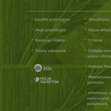
Gazetki promocyjne
Aktualności
Akcje promocyjne
Nasze sklep
Konkursy i loterie
O firmie
Talony zakupowe
Polityka rów
szans i różn
Polityka Pry
Niemarnowa
żywności
Informacja o
realizowanej s
podatkowej