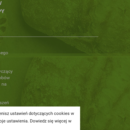
W
PY
nego
yczący
obów
 na
oszeń
ienisz ustawień dotyczących cookies w
a
je ustawienia. Dowiedz się więcej w