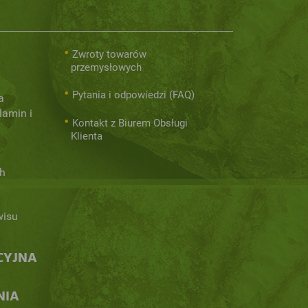
Zwroty towarów
przemysłowych
Pytania i odpowiedzi (FAQ)
a
lamin i
Kontakt z Biurem Obsługi
Klienta
h
wisu
CYJNA
NIA