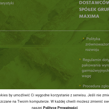
DOSTAWCÓ
terystyki
SPÓŁEK GRU
MAXIMA
Polityka
zrównoważo
rozwoju
Regulamin dot
pakowania wyr
garmażeryjnych
wagę
Procedura zgł
wewnętrznych
kies by umożliwić Ci wygodne korzystanie z serwisu. Jeśli nie zm
naruszeń praw
szczane na Twoim komputerze. W każdej chwili możesz zmienić swo
naszej
Polityce Prywatności