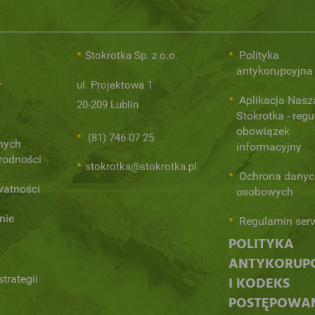
Polityka
Stokrotka Sp. z o.o.
antykorupcyjna
y
ul. Projektowa 1
Aplikacja Nasz
20-209 Lublin
Stokrotka - regu
obowiązek
(81) 746 07 25
nych
informacyjny
orodności
stokrotka@stokrotka.pl
Ochrona danyc
watności
osobowych
nie
Regulamin ser
POLITYKA
ANTYKORUP
trategii
I KODEKS
POSTĘPOWA