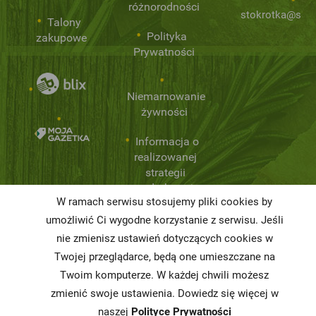
różnorodności
stokrotka@stok
Talony
Polityka
zakupowe
Prywatności
Niemarnowanie
żywności
Informacja o
realizowanej
strategii
podatkowej
W ramach serwisu stosujemy pliki cookies by
Karty
umożliwić Ci wygodne korzystanie z serwisu. Jeśli
charakterystyki
nie zmienisz ustawień dotyczących cookies w
Twojej przeglądarce, będą one umieszczane na
Butelkomaty
Twoim komputerze. W każdej chwili możesz
zmienić swoje ustawienia. Dowiedz się więcej w
naszej
Polityce Prywatności