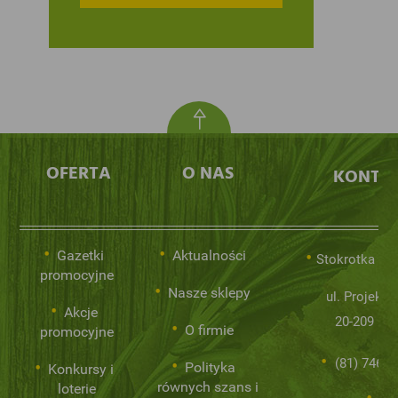
OFERTA
O NAS
KONTA
Gazetki
Aktualności
Stokrotka Sp.
promocyjne
Nasze sklepy
ul. Projekto
Akcje
20-209 Lub
O firmie
promocyjne
(81) 746 0
Polityka
Konkursy i
równych szans i
loterie