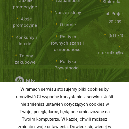
Gazetki
Aktualności
Stokrotka Sp.
promocyjne
Nasze sklepy
ul. Projekto
Akcje
20-209 Lub
O firmie
promocyjne
(81) 746 0
Polityka
Konkursy i
równych szans i
loterie
różnorodności
stokrotka@stok
Talony
Polityka
zakupowe
Prywatności
Niemarnowanie
W ramach serwisu stosujemy pliki cookies by
żywności
umożliwić Ci wygodne korzystanie z serwisu. Jeśli
Informacja o
nie zmienisz ustawień dotyczących cookies w
realizowanej
Twojej przeglądarce, będą one umieszczane na
strategii
Twoim komputerze. W każdej chwili możesz
podatkowej
zmienić swoje ustawienia. Dowiedz się więcej w