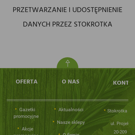
PRZETWARZANIE I UDOSTĘPNIENIE
DANYCH PRZEZ STOKROTKA
OFERTA
O NAS
KONTA
Gazetki
Aktualności
Stokrotka Sp.
promocyjne
Nasze sklepy
ul. Projekto
Akcje
20-209 Lub
O firmie