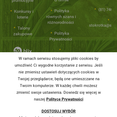
promocyjne
(81) 746 0
Polityka
Konkursy i
równych szans i
loterie
różnorodności
stokrotka@stok
Talony
Polityka
zakupowe
Prywatności
Niemarnowanie
W ramach serwisu stosujemy pliki cookies by
żywności
umożliwić Ci wygodne korzystanie z serwisu. Jeśli
nie zmienisz ustawień dotyczących cookies w
Informacja o
realizowanej
Twojej przeglądarce, będą one umieszczane na
strategii
Twoim komputerze. W każdej chwili możesz
podatkowej
zmienić swoje ustawienia. Dowiedz się więcej w
naszej
Polityce Prywatności
Karty
charakterystyki
DOSTOSUJ WYBÓR