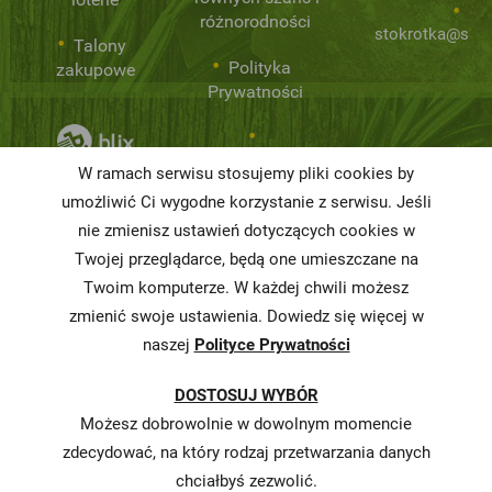
różnorodności
stokrotka@stok
Talony
Polityka
zakupowe
Prywatności
Niemarnowanie
W ramach serwisu stosujemy pliki cookies by
żywności
umożliwić Ci wygodne korzystanie z serwisu. Jeśli
nie zmienisz ustawień dotyczących cookies w
Informacja o
realizowanej
Twojej przeglądarce, będą one umieszczane na
strategii
Twoim komputerze. W każdej chwili możesz
podatkowej
zmienić swoje ustawienia. Dowiedz się więcej w
naszej
Polityce Prywatności
Karty
charakterystyki
DOSTOSUJ WYBÓR
Butelkomaty
Możesz dobrowolnie w dowolnym momencie
zdecydować, na który rodzaj przetwarzania danych
chciałbyś zezwolić.