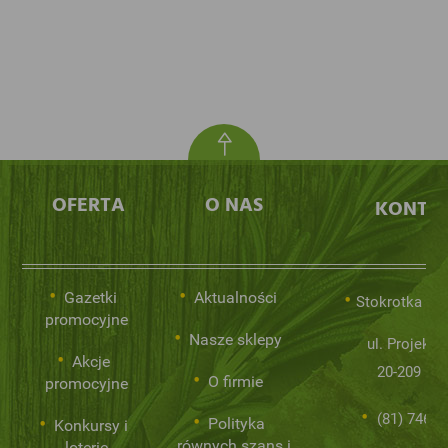
OFERTA
O NAS
KONTA
Gazetki
Aktualności
Stokrotka Sp.
promocyjne
Nasze sklepy
ul. Projekto
Akcje
20-209 Lub
O firmie
promocyjne
(81) 746 0
Polityka
Konkursy i
równych szans i
loterie