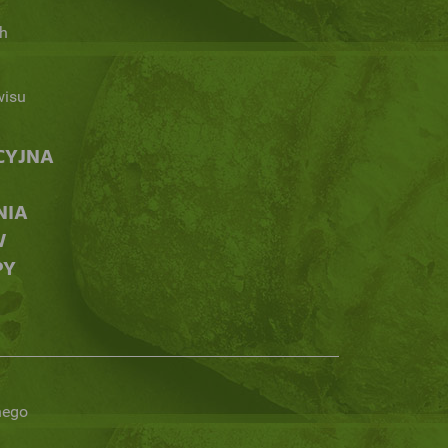
h
wisu
CYJNA
NIA
W
PY
nego