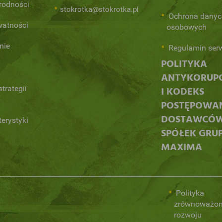
orodności
stokrotka@stokrotka.pl
Ochrona danyc
watności
osobowych
nie
Regulamin ser
POLITYKA
ANTYKORUP
trategii
I KODEKS
POSTĘPOWA
DOSTAWCÓ
terystyki
SPÓŁEK GRU
MAXIMA
Polityka
zrównoważo
rozwoju