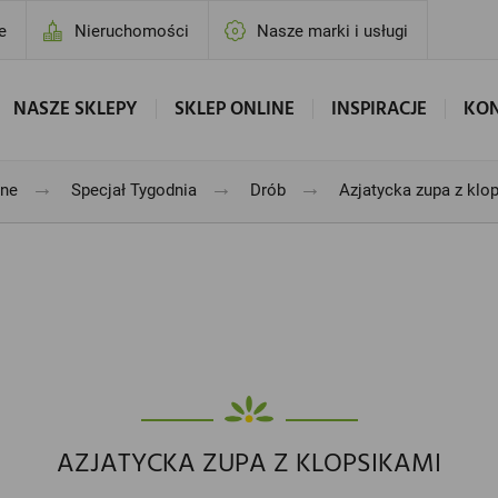
e
Nieruchomości
Nasze marki i usługi
NASZE SKLEPY
SKLEP ONLINE
INSPIRACJE
KO
→
→
→
jne
Specjał Tygodnia
Drób
Azjatycka zupa z klo
AZJATYCKA ZUPA Z KLOPSIKAMI