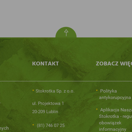
KONTAKT
ZOBACZ WIĘ
Polityka
Stokrotka Sp. z o.o.
antykorupcyjna
y
ul. Projektowa 1
Aplikacja Nasz
20-209 Lublin
Stokrotka - regu
obowiązek
(81) 746 07 25
nych
informacyjny