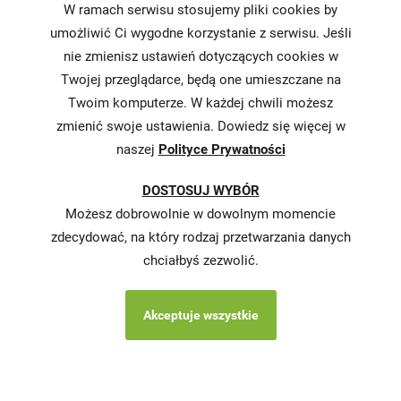
W ramach serwisu stosujemy pliki cookies by
żywności
umożliwić Ci wygodne korzystanie z serwisu. Jeśli
nie zmienisz ustawień dotyczących cookies w
Informacja o
realizowanej
Twojej przeglądarce, będą one umieszczane na
strategii
Twoim komputerze. W każdej chwili możesz
podatkowej
zmienić swoje ustawienia. Dowiedz się więcej w
naszej
Polityce Prywatności
Karty
charakterystyki
DOSTOSUJ WYBÓR
Butelkomaty
Możesz dobrowolnie w dowolnym momencie
zdecydować, na który rodzaj przetwarzania danych
chciałbyś zezwolić.
Akceptuje wszystkie