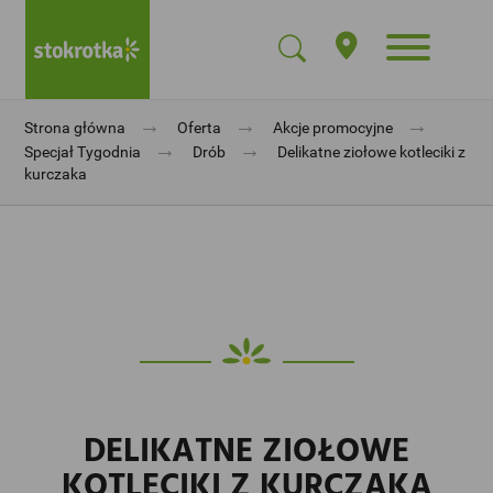
→
→
→
Strona główna
Oferta
Akcje promocyjne
→
→
Specjał Tygodnia
Drób
Delikatne ziołowe kotleciki z
kurczaka
DELIKATNE ZIOŁOWE
KOTLECIKI Z KURCZAKA