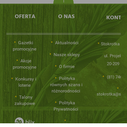
OFERTA
O NAS
KONTA
Gazetki
Aktualności
Stokrotka Sp.
promocyjne
Nasze sklepy
ul. Projekto
Akcje
20-209 Lub
O firmie
promocyjne
(81) 746 0
Polityka
Konkursy i
równych szans i
loterie
różnorodności
stokrotka@stok
Talony
Polityka
zakupowe
Prywatności
Niemarnowanie