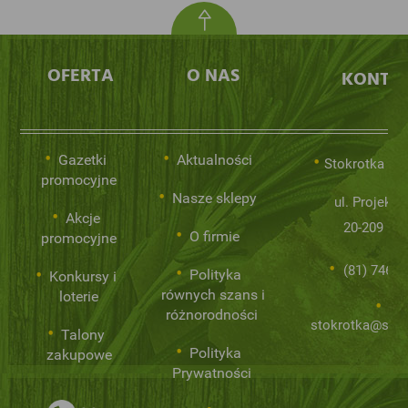
OFERTA
O NAS
KONTA
Gazetki
Aktualności
Stokrotka Sp.
promocyjne
Nasze sklepy
ul. Projekto
Akcje
20-209 Lub
O firmie
promocyjne
(81) 746 0
Polityka
Konkursy i
równych szans i
loterie
różnorodności
stokrotka@stok
Talony
Polityka
zakupowe
Prywatności