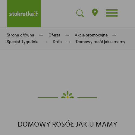
→
→
→
Strona główna
Oferta
Akcje promocyjne
→
→
Specjał Tygodnia
Drób
Domowy rosół jak u mamy
DOMOWY ROSÓŁ JAK U MAMY