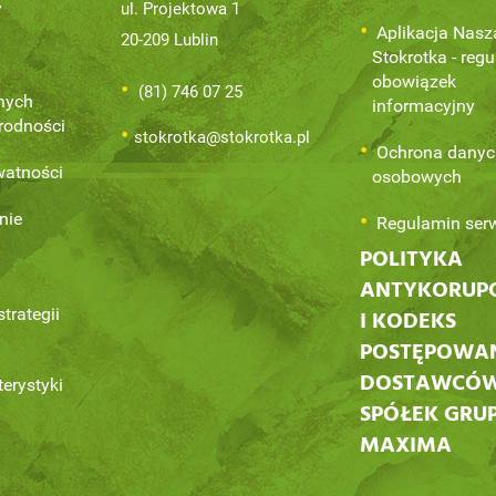
y
ul. Projektowa 1
Aplikacja Nasz
20-209 Lublin
Stokrotka - regu
obowiązek
(81) 746 07 25
nych
informacyjny
orodności
stokrotka@stokrotka.pl
Ochrona danyc
watności
osobowych
nie
Regulamin ser
POLITYKA
ANTYKORUP
trategii
I KODEKS
POSTĘPOWA
DOSTAWCÓ
terystyki
SPÓŁEK GRU
MAXIMA