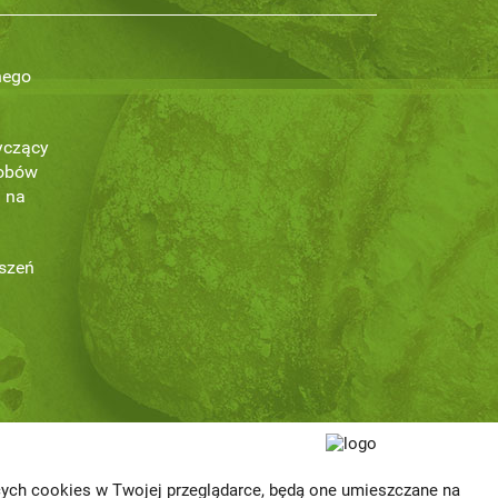
nego
yczący
obów
 na
oszeń
a
ących cookies w Twojej przeglądarce, będą one umieszczane na