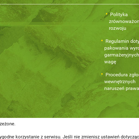
Polityka
zrównoważo
rozwoju
Regulamin dot
pakowania wyr
garmażeryjnych
wagę
Procedura zgł
wewnętrznych
naruszeń praw
rzeżone.
godne korzystanie z serwisu. Jeśli nie zmienisz ustawień dotycz