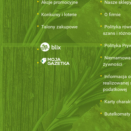
Akcje promocyjne
Nasze sklep
Konkursy i loterie
O firmie
Talony zakupowe
Polityka rów
szans i różn
Polityka Pry
Niemarnowa
żywności
Informacja o
realizowanej s
podatkowej
Karty charak
Butelkomaty