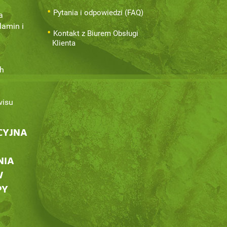
Pytania i odpowiedzi (FAQ)
a
lamin i
Kontakt z Biurem Obsługi
Klienta
h
wisu
CYJNA
NIA
W
PY