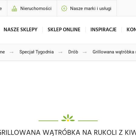
e
Nieruchomości
Nasze marki i usługi
NASZE SKLEPY
SKLEP ONLINE
INSPIRACJE
KO
→
→
→
jne
Specjał Tygodnia
Drób
Grillowana wątróbka n
GRILLOWANA WĄTRÓBKA NA RUKOLI Z KIW