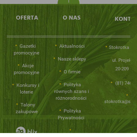
OFERTA
O NAS
KONTA
Gazetki
Aktualności
Stokrotka Sp.
promocyjne
Nasze sklepy
ul. Projekto
Akcje
20-209 Lub
O firmie
promocyjne
(81) 746 0
Polityka
Konkursy i
równych szans i
loterie
różnorodności
stokrotka@stok
Talony
Polityka
zakupowe
Prywatności
Niemarnowanie