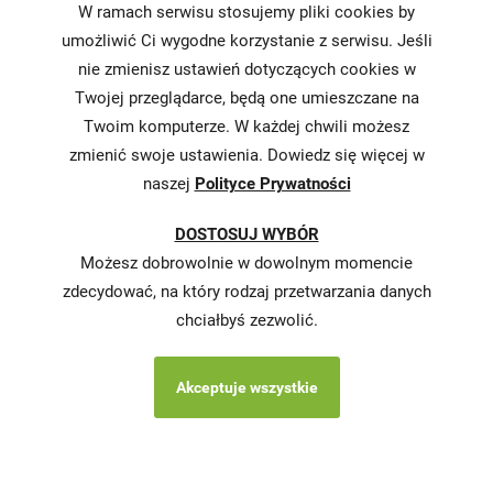
W ramach serwisu stosujemy pliki cookies by
żywności
umożliwić Ci wygodne korzystanie z serwisu. Jeśli
nie zmienisz ustawień dotyczących cookies w
Informacja o
realizowanej
Twojej przeglądarce, będą one umieszczane na
strategii
Twoim komputerze. W każdej chwili możesz
podatkowej
zmienić swoje ustawienia. Dowiedz się więcej w
naszej
Polityce Prywatności
Karty
charakterystyki
DOSTOSUJ WYBÓR
Butelkomaty
Możesz dobrowolnie w dowolnym momencie
zdecydować, na który rodzaj przetwarzania danych
chciałbyś zezwolić.
Akceptuje wszystkie