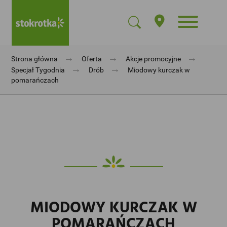
→
→
→
Strona główna
Oferta
Akcje promocyjne
→
→
Specjał Tygodnia
Drób
Miodowy kurczak w
pomarańczach
MIODOWY KURCZAK W
POMARAŃCZACH