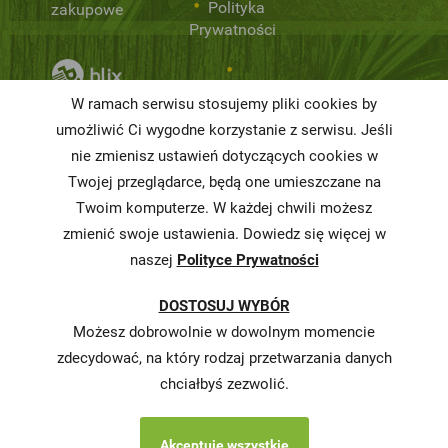
Polityka
zakupowe
Prywatności
Niemarnowanie
W ramach serwisu stosujemy pliki cookies by
żywności
umożliwić Ci wygodne korzystanie z serwisu. Jeśli
Informacja o
nie zmienisz ustawień dotyczących cookies w
realizowanej
Twojej przeglądarce, będą one umieszczane na
strategii
Twoim komputerze. W każdej chwili możesz
podatkowej
zmienić swoje ustawienia. Dowiedz się więcej w
naszej
Polityce Prywatności
Karty
charakterystyki
DOSTOSUJ WYBÓR
Butelkomaty
Możesz dobrowolnie w dowolnym momencie
zdecydować, na który rodzaj przetwarzania danych
chciałbyś zezwolić.
Akceptuje wszystkie