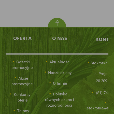
OFERTA
O NAS
KONTA
Gazetki
Aktualności
Stokrotka Sp.
promocyjne
Nasze sklepy
ul. Projekto
Akcje
20-209 Lub
O firmie
promocyjne
(81) 746 0
Polityka
Konkursy i
równych szans i
loterie
różnorodności
stokrotka@stok
Talony