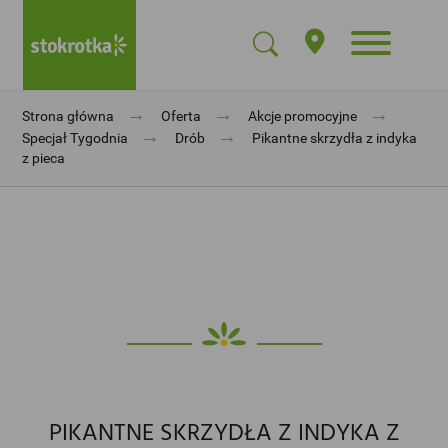
→
→
→
Strona główna
Oferta
Akcje promocyjne
→
→
Specjał Tygodnia
Drób
Pikantne skrzydła z indyka
z pieca
PIKANTNE SKRZYDŁA Z INDYKA Z