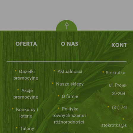
OFERTA
O NAS
KONTA
Gazetki
Aktualności
Stokrotka Sp.
promocyjne
Nasze sklepy
ul. Projekto
Akcje
20-209 Lub
O firmie
promocyjne
(81) 746 0
Polityka
Konkursy i
równych szans i
loterie
różnorodności
stokrotka@stok
Talony