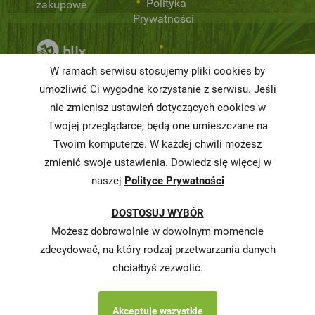
Polityka
zakupowe
Prywatności
Niemarnowanie
W ramach serwisu stosujemy pliki cookies by
żywności
umożliwić Ci wygodne korzystanie z serwisu. Jeśli
nie zmienisz ustawień dotyczących cookies w
Informacja o
realizowanej
Twojej przeglądarce, będą one umieszczane na
strategii
Twoim komputerze. W każdej chwili możesz
podatkowej
zmienić swoje ustawienia. Dowiedz się więcej w
naszej
Polityce Prywatności
Karty
charakterystyki
DOSTOSUJ WYBÓR
Butelkomaty
Możesz dobrowolnie w dowolnym momencie
zdecydować, na który rodzaj przetwarzania danych
chciałbyś zezwolić.
Akceptuje wszystkie