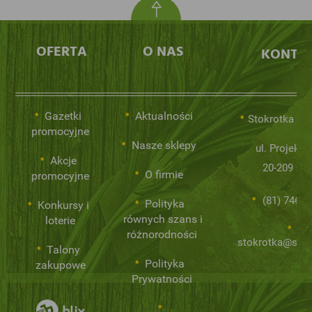
OFERTA
O NAS
KONTA
Gazetki
Aktualności
Stokrotka Sp.
promocyjne
Nasze sklepy
ul. Projekto
Akcje
20-209 Lub
O firmie
promocyjne
(81) 746 0
Polityka
Konkursy i
równych szans i
loterie
różnorodności
stokrotka@stok
Talony
Polityka
zakupowe
Prywatności