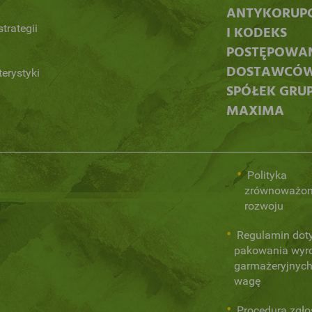
ANTYKORUP
trategii
I KODEKS
POSTĘPOWA
DOSTAWCÓ
terystyki
SPÓŁEK GRU
MAXIMA
Polityka
zrównoważo
rozwoju
Regulamin dot
pakowania wyr
garmażeryjnych
wagę
Procedura zgł