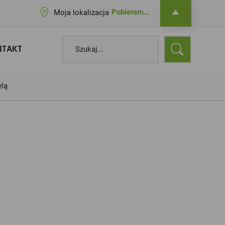
Pobieram...
Moja lokalizacja
NTAKT
elą