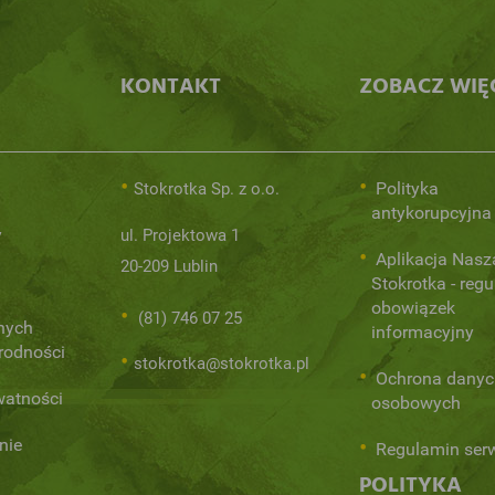
KONTAKT
ZOBACZ WIĘ
Polityka
Stokrotka Sp. z o.o.
antykorupcyjna
y
ul. Projektowa 1
Aplikacja Nasz
20-209 Lublin
Stokrotka - regu
obowiązek
(81) 746 07 25
nych
informacyjny
orodności
stokrotka@stokrotka.pl
Ochrona danyc
watności
osobowych
nie
Regulamin ser
POLITYKA