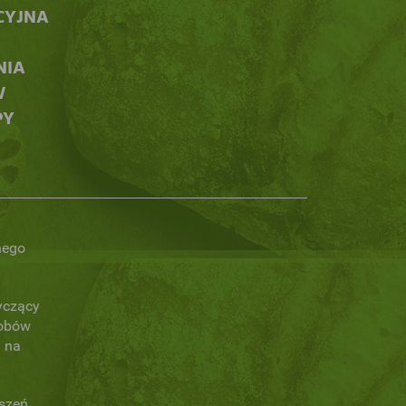
CYJNA
NIA
W
PY
nego
yczący
obów
 na
oszeń