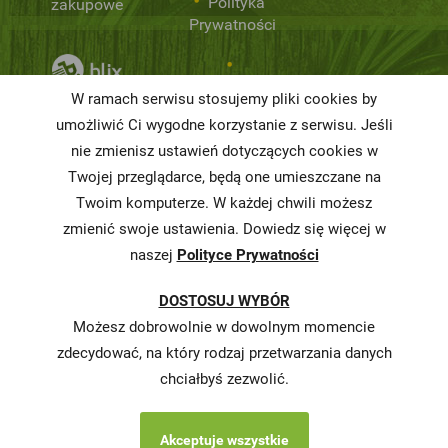
Polityka
zakupowe
Prywatności
Niemarnowanie
W ramach serwisu stosujemy pliki cookies by
żywności
umożliwić Ci wygodne korzystanie z serwisu. Jeśli
nie zmienisz ustawień dotyczących cookies w
Informacja o
realizowanej
Twojej przeglądarce, będą one umieszczane na
strategii
Twoim komputerze. W każdej chwili możesz
podatkowej
zmienić swoje ustawienia. Dowiedz się więcej w
naszej
Polityce Prywatności
Karty
charakterystyki
DOSTOSUJ WYBÓR
Butelkomaty
Możesz dobrowolnie w dowolnym momencie
zdecydować, na który rodzaj przetwarzania danych
chciałbyś zezwolić.
Akceptuje wszystkie