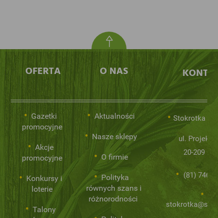
OFERTA
O NAS
KONTA
Gazetki
Aktualności
Stokrotka Sp.
promocyjne
Nasze sklepy
ul. Projekto
Akcje
20-209 Lub
O firmie
promocyjne
(81) 746 0
Polityka
Konkursy i
równych szans i
loterie
różnorodności
stokrotka@stok
Talony