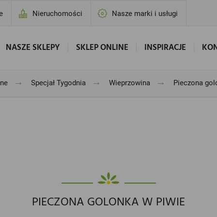
e
Nieruchomości
Nasze marki i usługi
NASZE SKLEPY
SKLEP ONLINE
INSPIRACJE
KO
→
→
→
jne
Specjał Tygodnia
Wieprzowina
Pieczona gol
PIECZONA GOLONKA W PIWIE