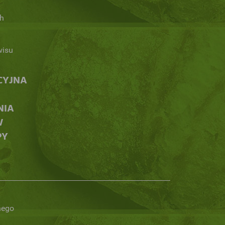
h
wisu
CYJNA
NIA
W
PY
nego