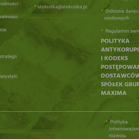
orodności
stokrotka@stokrotka.pl
Ochrona danyc
watności
osobowych
nie
Regulamin ser
POLITYKA
ANTYKORUP
trategii
I KODEKS
POSTĘPOWA
DOSTAWCÓ
terystyki
SPÓŁEK GRU
MAXIMA
Polityka
zrównoważo
rozwoju