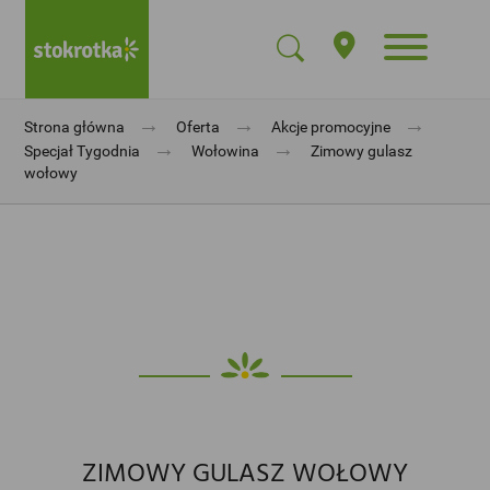
→
→
→
Strona główna
Oferta
Akcje promocyjne
→
→
Specjał Tygodnia
Wołowina
Zimowy gulasz
wołowy
ZIMOWY GULASZ WOŁOWY