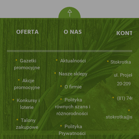
OFERTA
O NAS
KONTA
Gazetki
Aktualności
Stokrotka Sp.
promocyjne
Nasze sklepy
ul. Projekto
Akcje
20-209 Lub
O firmie
promocyjne
(81) 746 0
Polityka
Konkursy i
równych szans i
loterie
różnorodności
stokrotka@stok
Talony
Polityka
zakupowe
Prywatności