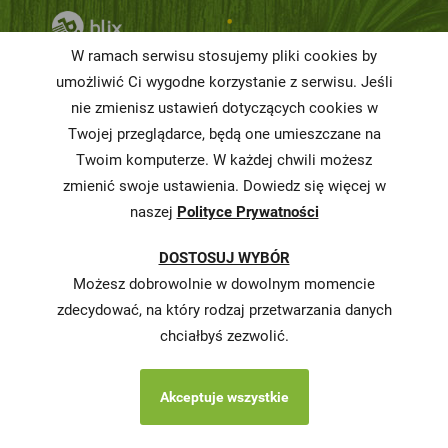
Niemarnowanie
W ramach serwisu stosujemy pliki cookies by
żywności
umożliwić Ci wygodne korzystanie z serwisu. Jeśli
Informacja o
nie zmienisz ustawień dotyczących cookies w
realizowanej
Twojej przeglądarce, będą one umieszczane na
strategii
Twoim komputerze. W każdej chwili możesz
podatkowej
zmienić swoje ustawienia. Dowiedz się więcej w
naszej
Polityce Prywatności
Karty
charakterystyki
DOSTOSUJ WYBÓR
Butelkomaty
Możesz dobrowolnie w dowolnym momencie
zdecydować, na który rodzaj przetwarzania danych
chciałbyś zezwolić.
Akceptuje wszystkie