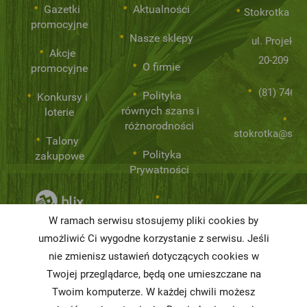
Gazetki
Aktualności
Stokrotka Sp.
promocyjne
Nasze sklepy
ul. Projekto
Akcje
20-209 Lub
O firmie
promocyjne
(81) 746 0
Polityka
Konkursy i
równych szans i
loterie
różnorodności
stokrotka@stok
Talony
Polityka
zakupowe
Prywatności
Niemarnowanie
W ramach serwisu stosujemy pliki cookies by
żywności
umożliwić Ci wygodne korzystanie z serwisu. Jeśli
nie zmienisz ustawień dotyczących cookies w
Informacja o
realizowanej
Twojej przeglądarce, będą one umieszczane na
strategii
Twoim komputerze. W każdej chwili możesz
podatkowej