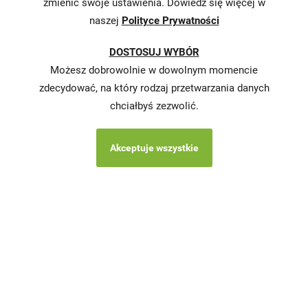
zmienić swoje ustawienia. Dowiedz się więcej w
naszej
Polityce Prywatności
Karty
charakterystyki
DOSTOSUJ WYBÓR
Butelkomaty
Możesz dobrowolnie w dowolnym momencie
zdecydować, na który rodzaj przetwarzania danych
chciałbyś zezwolić.
Akceptuje wszystkie
Copyright © 2026 Stokrotka wszystkie prawa
zastrzeżone.