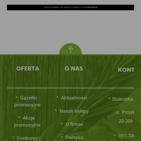
OFERTA
O NAS
KONTA
Gazetki
Aktualności
Stokrotka Sp.
promocyjne
Nasze sklepy
ul. Projekto
Akcje
20-209 Lub
O firmie
promocyjne
(81) 746 0
Polityka
Konkursy i