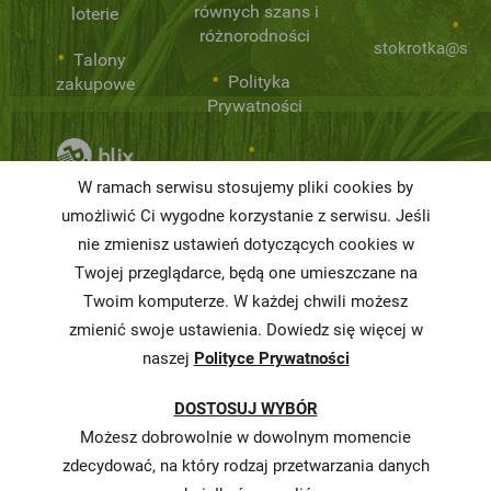
równych szans i
loterie
różnorodności
stokrotka@stok
Talony
Polityka
zakupowe
Prywatności
Niemarnowanie
W ramach serwisu stosujemy pliki cookies by
żywności
umożliwić Ci wygodne korzystanie z serwisu. Jeśli
Informacja o
nie zmienisz ustawień dotyczących cookies w
realizowanej
Twojej przeglądarce, będą one umieszczane na
strategii
Twoim komputerze. W każdej chwili możesz
podatkowej
zmienić swoje ustawienia. Dowiedz się więcej w
naszej
Polityce Prywatności
Karty
charakterystyki
DOSTOSUJ WYBÓR
Butelkomaty
Możesz dobrowolnie w dowolnym momencie
zdecydować, na który rodzaj przetwarzania danych