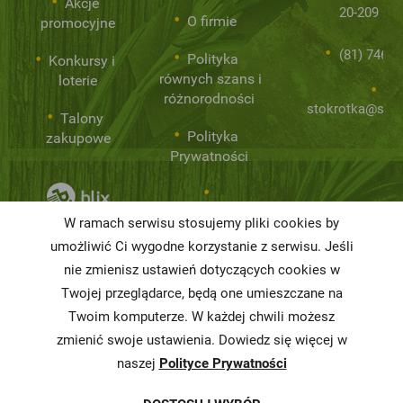
Akcje
20-209 Lub
O firmie
promocyjne
(81) 746 0
Polityka
Konkursy i
równych szans i
loterie
różnorodności
stokrotka@stok
Talony
Polityka
zakupowe
Prywatności
Niemarnowanie
W ramach serwisu stosujemy pliki cookies by
żywności
umożliwić Ci wygodne korzystanie z serwisu. Jeśli
Informacja o
nie zmienisz ustawień dotyczących cookies w
realizowanej
Twojej przeglądarce, będą one umieszczane na
strategii
Twoim komputerze. W każdej chwili możesz
podatkowej
zmienić swoje ustawienia. Dowiedz się więcej w
naszej
Polityce Prywatności
Karty
charakterystyki