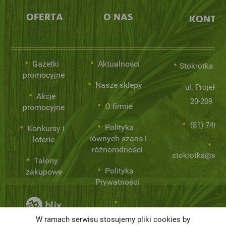
OFERTA
O NAS
KONTA
Gazetki
Aktualności
Stokrotka Sp.
promocyjne
Nasze sklepy
ul. Projekto
Akcje
20-209 Lub
O firmie
promocyjne
(81) 746 0
Polityka
Konkursy i
równych szans i
loterie
różnorodności
stokrotka@stok
Talony
Polityka
zakupowe
Prywatności
Niemarnowanie
W ramach serwisu stosujemy pliki cookies by
żywności