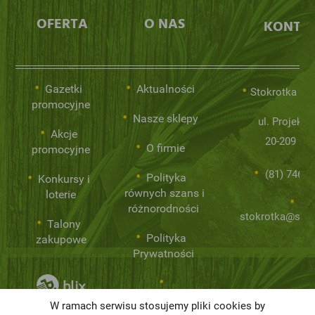
OFERTA
O NAS
KONTA
Gazetki
Aktualności
Stokrotka Sp.
promocyjne
Nasze sklepy
ul. Projekto
Akcje
20-209 Lub
O firmie
promocyjne
(81) 746 0
Polityka
Konkursy i
równych szans i
loterie
różnorodności
stokrotka@stok
Talony
Polityka
zakupowe
Prywatności
Niemarnowanie
W ramach serwisu stosujemy pliki cookies by
żywności