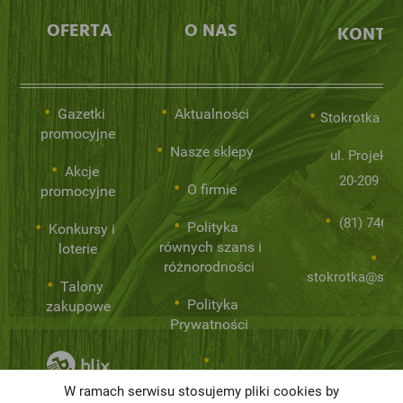
OFERTA
O NAS
KONTA
Gazetki
Aktualności
Stokrotka Sp.
promocyjne
Nasze sklepy
ul. Projekto
Akcje
20-209 Lub
O firmie
promocyjne
(81) 746 0
Polityka
Konkursy i
równych szans i
loterie
różnorodności
stokrotka@stok
Talony
Polityka
zakupowe
Prywatności
Niemarnowanie
W ramach serwisu stosujemy pliki cookies by
żywności