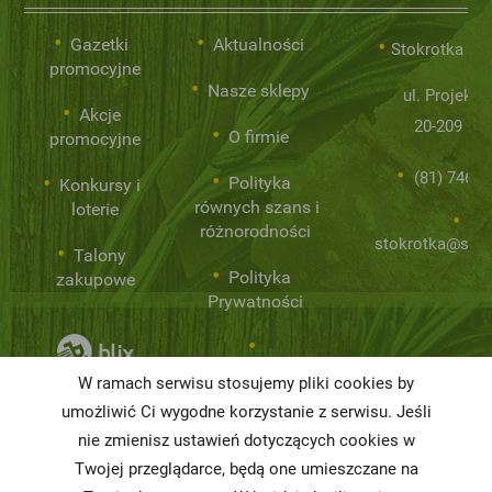
Gazetki
Aktualności
Stokrotka Sp.
promocyjne
Nasze sklepy
ul. Projekto
Akcje
20-209 Lub
O firmie
promocyjne
(81) 746 0
Polityka
Konkursy i
równych szans i
loterie
różnorodności
stokrotka@stok
Talony
Polityka
zakupowe
Prywatności
Niemarnowanie
W ramach serwisu stosujemy pliki cookies by
żywności
umożliwić Ci wygodne korzystanie z serwisu. Jeśli
nie zmienisz ustawień dotyczących cookies w
Informacja o
realizowanej
Twojej przeglądarce, będą one umieszczane na
strategii