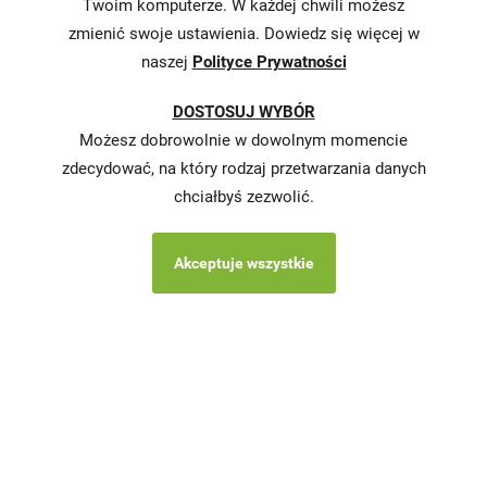
Twoim komputerze. W każdej chwili możesz
podatkowej
zmienić swoje ustawienia. Dowiedz się więcej w
naszej
Polityce Prywatności
Karty
charakterystyki
DOSTOSUJ WYBÓR
Butelkomaty
Możesz dobrowolnie w dowolnym momencie
zdecydować, na który rodzaj przetwarzania danych
chciałbyś zezwolić.
Akceptuje wszystkie
Copyright © 2026 Stokrotka wszystkie prawa
zastrzeżone.