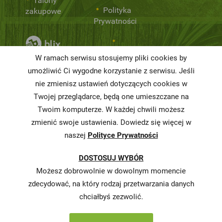
Talony
Polityka
zakupowe
Prywatności
Niemarnowanie
W ramach serwisu stosujemy pliki cookies by
żywności
umożliwić Ci wygodne korzystanie z serwisu. Jeśli
nie zmienisz ustawień dotyczących cookies w
Informacja o
realizowanej
Twojej przeglądarce, będą one umieszczane na
strategii
Twoim komputerze. W każdej chwili możesz
podatkowej
zmienić swoje ustawienia. Dowiedz się więcej w
naszej
Polityce Prywatności
Karty
charakterystyki
DOSTOSUJ WYBÓR
Butelkomaty
Możesz dobrowolnie w dowolnym momencie
zdecydować, na który rodzaj przetwarzania danych
chciałbyś zezwolić.