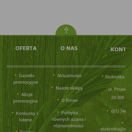
OFERTA
O NAS
KONTA
Gazetki
Aktualności
Stokrotka Sp.
promocyjne
Nasze sklepy
ul. Projekto
Akcje
20-209 Lub
O firmie
promocyjne
(81) 746 0
Polityka
Konkursy i
równych szans i
loterie
różnorodności
stokrotka@stok