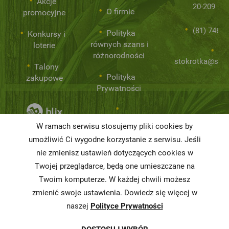
Akcje
20-209 Lub
O firmie
promocyjne
(81) 746 0
Polityka
Konkursy i
równych szans i
loterie
różnorodności
stokrotka@stok
Talony
Polityka
zakupowe
Prywatności
Niemarnowanie
W ramach serwisu stosujemy pliki cookies by
żywności
umożliwić Ci wygodne korzystanie z serwisu. Jeśli
nie zmienisz ustawień dotyczących cookies w
Informacja o
realizowanej
Twojej przeglądarce, będą one umieszczane na
strategii
Twoim komputerze. W każdej chwili możesz
podatkowej
zmienić swoje ustawienia. Dowiedz się więcej w
naszej
Polityce Prywatności
Karty
charakterystyki