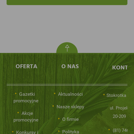
OFERTA
O NAS
KONTA
Gazetki
Aktualności
Stokrotka Sp.
promocyjne
Nasze sklepy
ul. Projekto
Akcje
20-209 Lub
O firmie
promocyjne
(81) 746 0
Polityka
Konkursy i