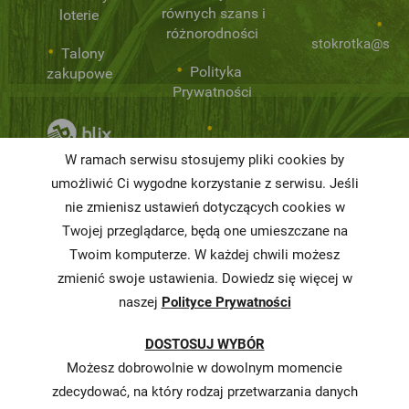
równych szans i
loterie
różnorodności
stokrotka@stok
Talony
Polityka
zakupowe
Prywatności
Niemarnowanie
W ramach serwisu stosujemy pliki cookies by
żywności
umożliwić Ci wygodne korzystanie z serwisu. Jeśli
nie zmienisz ustawień dotyczących cookies w
Informacja o
realizowanej
Twojej przeglądarce, będą one umieszczane na
strategii
Twoim komputerze. W każdej chwili możesz
podatkowej
zmienić swoje ustawienia. Dowiedz się więcej w
naszej
Polityce Prywatności
Karty
charakterystyki
DOSTOSUJ WYBÓR
Butelkomaty
Możesz dobrowolnie w dowolnym momencie
zdecydować, na który rodzaj przetwarzania danych