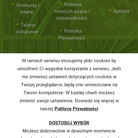
Polityka
Konkursy i
Ajencja
równych szans i
loterie
różnorodności
Talony
Polityka
zakupowe
Prywatności
Niemarnowanie
W ramach serwisu stosujemy pliki cookies by
żywności
umożliwić Ci wygodne korzystanie z serwisu. Jeśli
Informacja o
nie zmienisz ustawień dotyczących cookies w
realizowanej
Twojej przeglądarce, będą one umieszczane na
strategii
Twoim komputerze. W każdej chwili możesz
podatkowej
zmienić swoje ustawienia. Dowiedz się więcej w
naszej
Polityce Prywatności
Karty
charakterystyki
DOSTOSUJ WYBÓR
Butelkomaty
Możesz dobrowolnie w dowolnym momencie