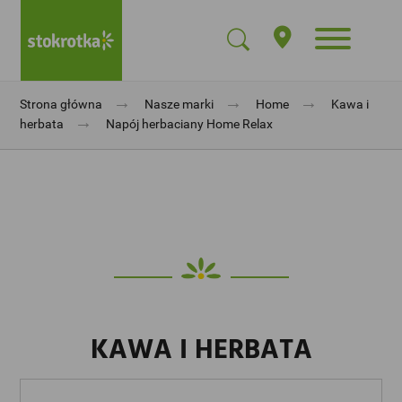
→
→
→
Strona główna
Nasze marki
Home
Kawa i
→
herbata
Napój herbaciany Home Relax
KAWA I HERBATA