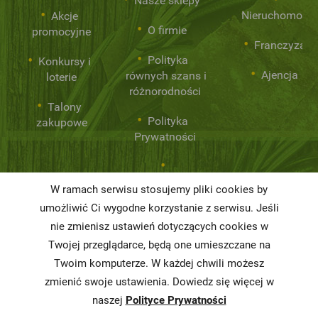
Nasze sklepy
Nieruchomości
Akcje
O firmie
promocyjne
Franczyza
Polityka
Konkursy i
Ajencja
równych szans i
loterie
różnorodności
Talony
Polityka
zakupowe
Prywatności
Niemarnowanie
W ramach serwisu stosujemy pliki cookies by
żywności
umożliwić Ci wygodne korzystanie z serwisu. Jeśli
Informacja o
nie zmienisz ustawień dotyczących cookies w
realizowanej
Twojej przeglądarce, będą one umieszczane na
strategii
Twoim komputerze. W każdej chwili możesz
podatkowej
zmienić swoje ustawienia. Dowiedz się więcej w
naszej
Polityce Prywatności
Karty