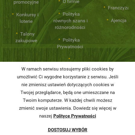
O firmie
promocyjne
Franczyza
Polityka
Konkursy i
Ajencja
równych szans i
loterie
różnorodności
Talony
Polityka
zakupowe
Prywatności
Niemarnowanie
W ramach serwisu stosujemy pliki cookies by
żywności
umożliwić Ci wygodne korzystanie z serwisu. Jeśli
Informacja o
nie zmienisz ustawień dotyczących cookies w
realizowanej
Twojej przeglądarce, będą one umieszczane na
strategii
Twoim komputerze. W każdej chwili możesz
podatkowej
zmienić swoje ustawienia. Dowiedz się więcej w
naszej
Polityce Prywatności
Karty
charakterystyki
DOSTOSUJ WYBÓR