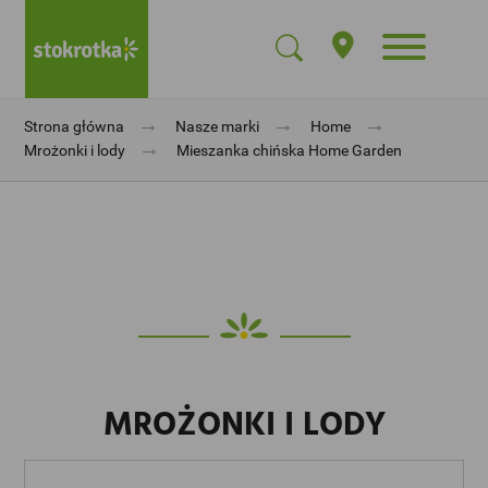
→
→
→
Strona główna
Nasze marki
Home
→
Mrożonki i lody
Mieszanka chińska Home Garden
MROŻONKI I LODY