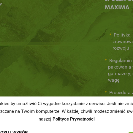
y
MAXIMA
Polityka
zrównow
rozwoju
Regulamin 
pakowania
garmażeryj
wagę
Procedura 
wewnętrzny
kies by umożliwić Ci wygodne korzystanie z serwisu. Jeśli nie zm
prawa
szczane na Twoim komputerze. W każdej chwili możesz zmienić swo
naszej
Polityce Prywatności
TOSUJ WYBÓR