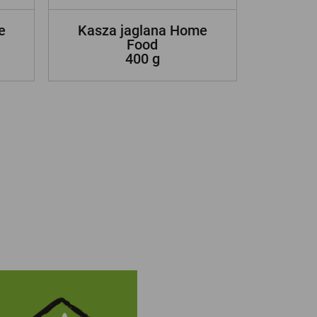
e
Kasza jaglana Home
Kasz
Food
pe
400 g