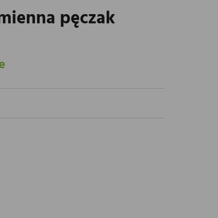
zmienna pęczak
e