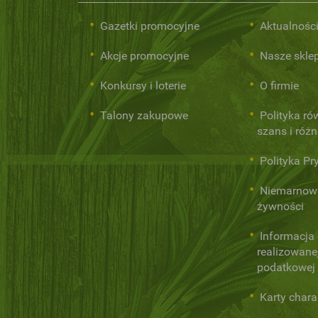
Gazetki promocyjne
Aktualnośc
Akcje promocyjne
Nasze skle
Konkursy i loterie
O firmie
Talony zakupowe
Polityka r
szans i róż
Polityka Pr
Niemarnow
żywności
Informacja
realizowanej
podatkowej
Karty chara