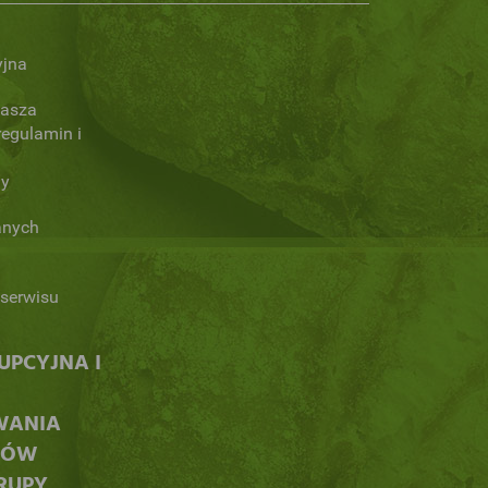
yjna
Nasza
regulamin i
ny
anych
serwisu
PCYJNA I
WANIA
CÓW
RUPY