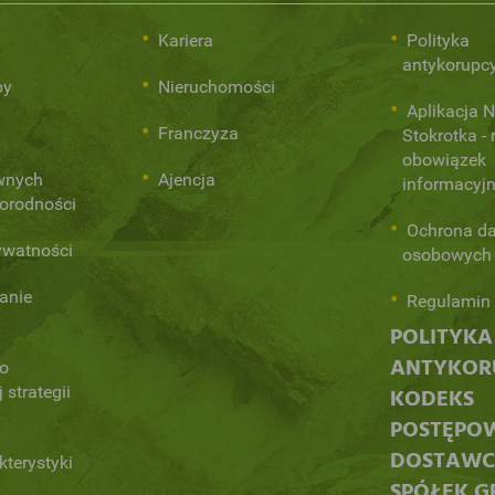
i
Kariera
Polityka
antykorupc
py
Nieruchomości
Aplikacja 
Franczyza
Stokrotka - 
obowiązek
ównych
Ajencja
informacyj
norodności
Ochrona d
ywatności
osobowych
anie
Regulamin 
POLITYKA
ANTYKORU
 o
 strategii
KODEKS
POSTĘPO
DOSTAW
kterystyki
SPÓŁEK G