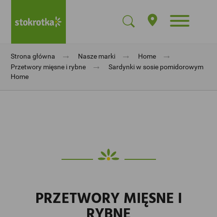
→
→
→
Strona główna
Nasze marki
Home
→
Przetwory mięsne i rybne
Sardynki w sosie pomidorowym
Home
PRZETWORY MIĘSNE I
RYBNE