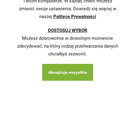
Twoim komputerze. W każdej chwili możesz
podatkowej
zmienić swoje ustawienia. Dowiedz się więcej w
naszej
Polityce Prywatności
Karty
charakterystyki
DOSTOSUJ WYBÓR
Butelkomaty
Możesz dobrowolnie w dowolnym momencie
zdecydować, na który rodzaj przetwarzania danych
chciałbyś zezwolić.
Akceptuje wszystkie
Copyright © 2026 Stokrotka wszystkie prawa
zastrzeżone.