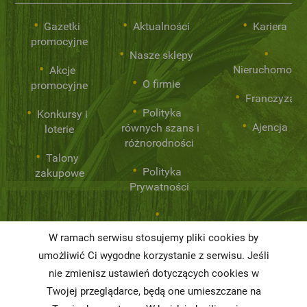
Gazetki
Aktualności
Kariera
promocyjne
Nasze sklepy
Nieruchomości
Akcje
O firmie
promocyjne
Franczyza
Polityka
Konkursy i
Ajencja
równych szans i
loterie
różnorodności
Talony
Polityka
zakupowe
Prywatności
Niemarnowanie
W ramach serwisu stosujemy pliki cookies by
żywności
umożliwić Ci wygodne korzystanie z serwisu. Jeśli
Informacja o
nie zmienisz ustawień dotyczących cookies w
realizowanej
Twojej przeglądarce, będą one umieszczane na
strategii