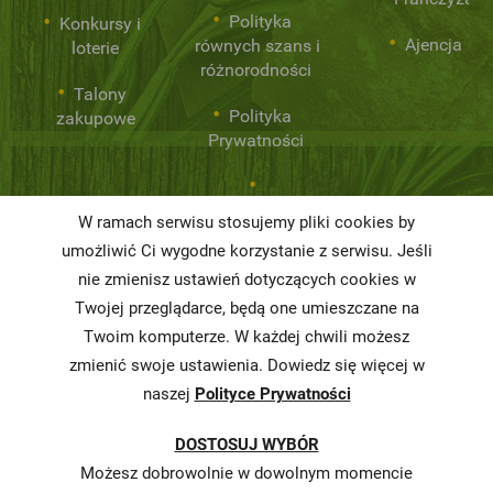
Polityka
Konkursy i
Ajencja
równych szans i
loterie
różnorodności
Talony
Polityka
zakupowe
Prywatności
Niemarnowanie
W ramach serwisu stosujemy pliki cookies by
żywności
umożliwić Ci wygodne korzystanie z serwisu. Jeśli
Informacja o
nie zmienisz ustawień dotyczących cookies w
realizowanej
Twojej przeglądarce, będą one umieszczane na
strategii
Twoim komputerze. W każdej chwili możesz
podatkowej
zmienić swoje ustawienia. Dowiedz się więcej w
naszej
Polityce Prywatności
Karty
charakterystyki
DOSTOSUJ WYBÓR
Butelkomaty
Możesz dobrowolnie w dowolnym momencie