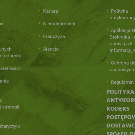
i
Kariera
Polityka
antykorupc
py
Nieruchomości
Aplikacja 
Franczyza
Stokrotka - 
obowiązek
ównych
Ajencja
informacyj
norodności
Ochrona d
ywatności
osobowych
anie
Regulamin 
POLITYKA
ANTYKORU
 o
 strategii
KODEKS
POSTĘPO
DOSTAW
kterystyki
SPÓŁEK G