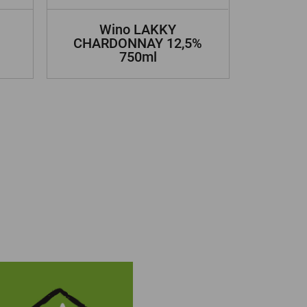
Wino LAKKY
Wino
CHARDONNAY 12,5%
CA
750ml