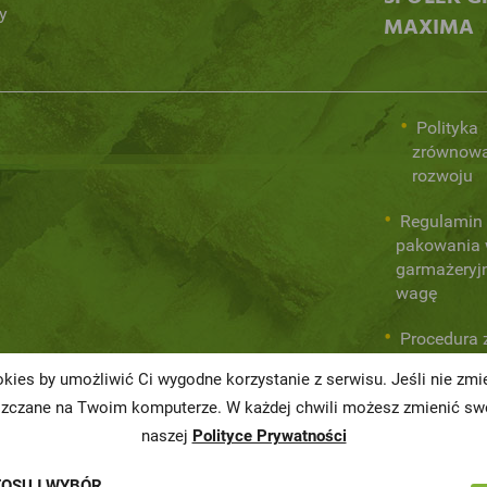
y
MAXIMA
Polityka
zrównow
rozwoju
Regulamin 
pakowania
garmażeryj
wagę
Procedura 
wewnętrzny
kies by umożliwić Ci wygodne korzystanie z serwisu. Jeśli nie zm
prawa
szczane na Twoim komputerze. W każdej chwili możesz zmienić swo
naszej
Polityce Prywatności
TOSUJ WYBÓR