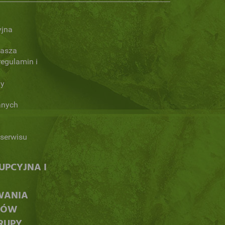
yjna
Nasza
regulamin i
ny
anych
serwisu
PCYJNA I
WANIA
CÓW
RUPY