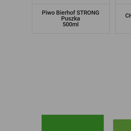
Piwo Bierhof STRONG
C
Puszka
500ml
ZOBACZ INNE NASZE MARKI