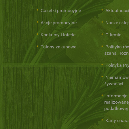
Gazetki promocyjne
Aktualnośc
Akcje promocyjne
Nasze skle
Konkursy i loterie
O firmie
Talony zakupowe
Polityka r
szans i róż
Polityka Pr
Niemarnow
żywności
Informacja
realizowanej
podatkowej
Karty chara