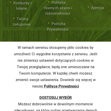
Polityka
Konkursy i
Ajencja
równych szans i
loterie
różnorodności
Talony
Polityka
zakupowe
Prywatności
Niemarnowanie
W ramach serwisu stosujemy pliki cookies by
żywności
umożliwić Ci wygodne korzystanie z serwisu. Jeśli
Informacja o
nie zmienisz ustawień dotyczących cookies w
realizowanej
Twojej przeglądarce, będą one umieszczane na
strategii
Twoim komputerze. W każdej chwili możesz
podatkowej
zmienić swoje ustawienia. Dowiedz się więcej w
naszej
Polityce Prywatności
Karty
charakterystyki
DOSTOSUJ WYBÓR
Butelkomaty
Możesz dobrowolnie w dowolnym momencie
zdecydować, na który rodzaj przetwarzania danych