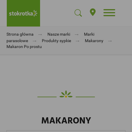
→
→
Strona główna
Nasze marki
Marki
→
→
→
parasolowe
Produkty sypkie
Makarony
Makaron Po prostu
MAKARONY