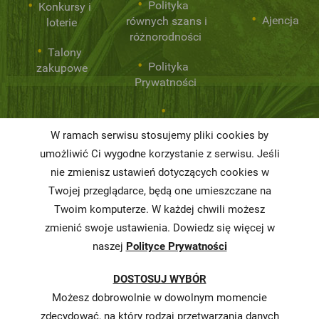
Polityka
Konkursy i
Ajencja
równych szans i
loterie
różnorodności
Talony
Polityka
zakupowe
Prywatności
Niemarnowanie
W ramach serwisu stosujemy pliki cookies by
żywności
umożliwić Ci wygodne korzystanie z serwisu. Jeśli
Informacja o
nie zmienisz ustawień dotyczących cookies w
realizowanej
Twojej przeglądarce, będą one umieszczane na
strategii
Twoim komputerze. W każdej chwili możesz
podatkowej
zmienić swoje ustawienia. Dowiedz się więcej w
naszej
Polityce Prywatności
Karty
charakterystyki
DOSTOSUJ WYBÓR
Butelkomaty
Możesz dobrowolnie w dowolnym momencie
zdecydować, na który rodzaj przetwarzania danych