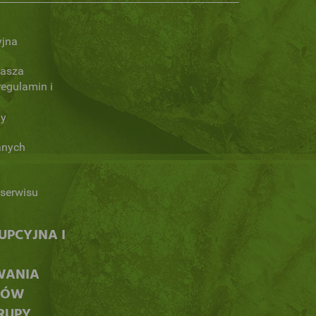
yjna
Nasza
regulamin i
ny
anych
serwisu
PCYJNA I
WANIA
CÓW
RUPY