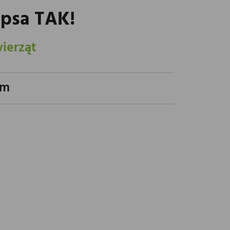
 psa TAK!
wierząt
em