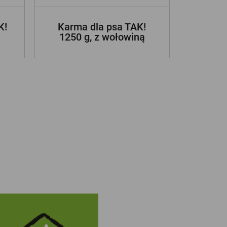
K!
Karma dla psa TAK!
Karm
1250 g, z wołowiną
415