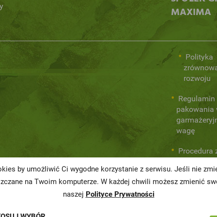
y
MAXIMA
Polityka
zrównow
rozwoju
Regulamin 
pakowania
garmażeryj
wagę
Procedura 
wewnętrzny
kies by umożliwić Ci wygodne korzystanie z serwisu. Jeśli nie zm
prawa
szczane na Twoim komputerze. W każdej chwili możesz zmienić swo
naszej
Polityce Prywatności
TOSUJ WYBÓR