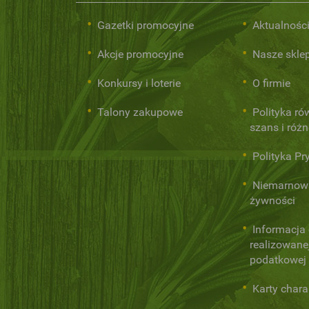
Gazetki promocyjne
Aktualnośc
Akcje promocyjne
Nasze skle
Konkursy i loterie
O firmie
Talony zakupowe
Polityka r
szans i róż
Polityka Pr
Niemarnow
żywności
Informacja
realizowanej
podatkowej
Karty chara