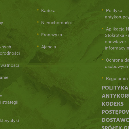
i
Kariera
Polityka
antykorupc
py
Nieruchomości
Aplikacja 
Franczyza
Stokrotka - 
obowiązek
ównych
Ajencja
informacyj
norodności
Ochrona d
ywatności
osobowych
anie
Regulamin 
POLITYKA
ANTYKORU
 o
 strategii
KODEKS
POSTĘPO
DOSTAW
kterystyki
SPÓŁEK G